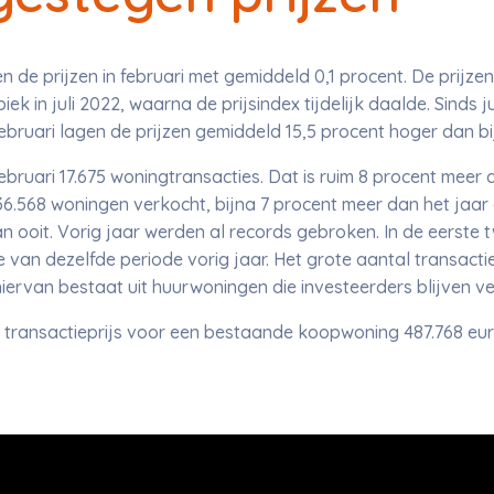
n de prijzen in februari met gemiddeld 0,1 procent. De prijz
k in juli 2022, waarna de prijsindex tijdelijk daalde. Sinds j
februari lagen de prijzen gemiddeld 15,5 procent hoger dan bij 
ebruari 17.675 woningtransacties. Dat is ruim 8 procent meer 
.568 woningen verkocht, bijna 7 procent meer dan het jaar 
an ooit. Vorig jaar werden al records gebroken. In de eerste
ie van dezelfde periode vorig jaar. Het grote aantal transacti
hiervan bestaat uit huurwoningen die investeerders blijven
e transactieprijs voor een bestaande koopwoning 487.768 eu