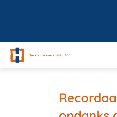
Recordaa
ondanks g