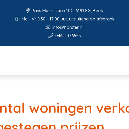
Prins Mauritslaan 10C, 6191 EG, Beek
Ma - Vr 8:30 - 17:00 uur, uitsluitend op afspraak
info@horsten.nl
046-4376555
ntal woningen verk
estegen prijzen