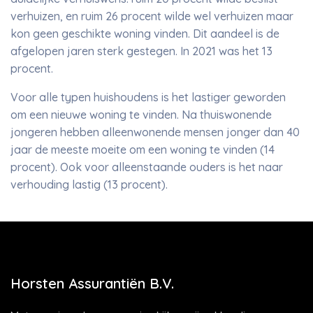
verhuizen, en ruim 26 procent wilde wel verhuizen maar
kon geen geschikte woning vinden. Dit aandeel is de
afgelopen jaren sterk gestegen. In 2021 was het 13
procent.
Voor alle typen huishoudens is het lastiger geworden
om een nieuwe woning te vinden. Na thuiswonende
jongeren hebben alleenwonende mensen jonger dan 40
jaar de meeste moeite om een woning te vinden (14
procent). Ook voor alleenstaande ouders is het naar
verhouding lastig (13 procent).
Horsten Assurantiën B.V.