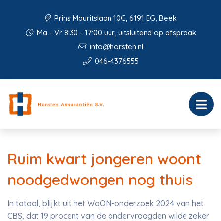
Prins Mauritslaan 10C, 6191 EG, Beek
Ma - Vr 8:30 - 17:00 uur, uitsluitend op afspraak
info@horsten.nl
046-4376555
Ruim kwart jongeren woont
noodgedwongen nog thuis
In totaal, blijkt uit het WoON-onderzoek 2024 van het
CBS, dat 19 procent van de ondervraagden wilde zeker