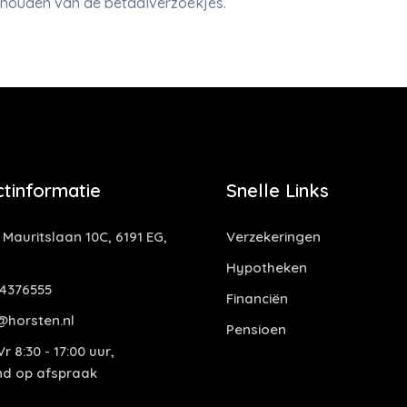
ijhouden van de betaalverzoekjes.
tinformatie
Snelle Links
 Mauritslaan 10C, 6191 EG,
Verzekeringen
Hypotheken
4376555
Financiën
@horsten.nl
Pensioen
r 8:30 - 17:00 uur,
end op afspraak