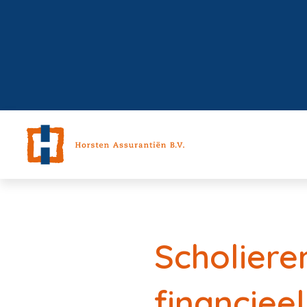
Scholier
financieel