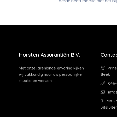
derde heeft moeite met het b
Horsten Assurantiën B.V.
Contac
Met onze jarenlange ervaring kijken
Prins
wij vakkundig naar uw persoonlijke
Beek
situatie en wensen.
046-
info
Ma - V
uitsluit