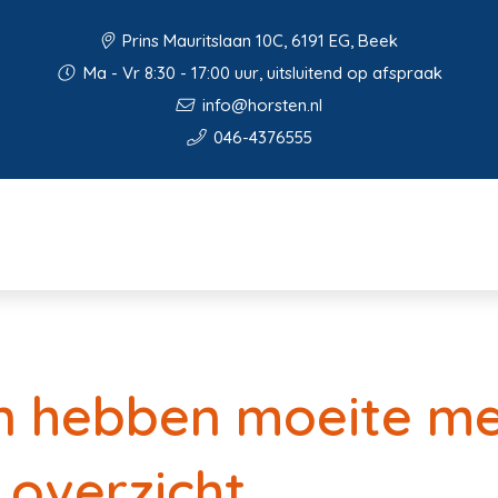
Prins Mauritslaan 10C, 6191 EG, Beek
Ma - Vr 8:30 - 17:00 uur, uitsluitend op afspraak
info@horsten.nl
046-4376555
en hebben moeite m
 overzicht