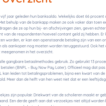
vijf jaar geleden hun banksaldo. Wekelijks doet 66 procent 
Met behulp van de bankapp maken ze ook vaker dan toen ee
agen die ze op hun bij- en afschrijvingen zien, geven echter 
t van de respondenten hoeveel contant geld zij hebben. Er 
en worden, er kan een openstaande betaling zijn van een onli
n als aankopen nog moeten worden teruggestuurd. Ook het 
t meegenomen in het overzicht.
 alle gangbare betaalmethodes gebruik. Zo gebruikt 13 proc
 betalen (BNPL – Buy Now Pay Later). Officieel mag dat pas 
L kan leiden tot betalingsproblemen, bijna een kwart van de
ld. Meer dan de helft van hen weet niet dat er een leeftijds
ekjes zijn populair. Driekwart van de scholieren maakt er ge
aand. Een derde geeft aan dat verzoekjes niet altijd worden