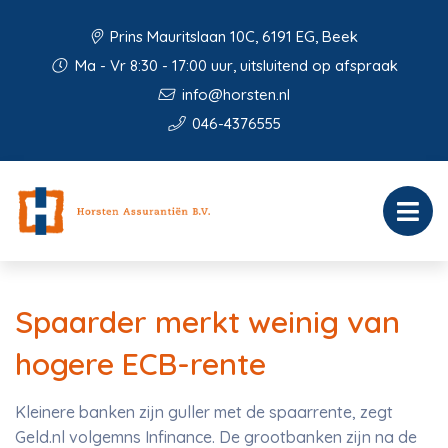
Prins Mauritslaan 10C, 6191 EG, Beek
Ma - Vr 8:30 - 17:00 uur, uitsluitend op afspraak
info@horsten.nl
046-4376555
Spaarder merkt weinig van
hogere ECB-rente
Kleinere banken zijn guller met de spaarrente, zegt
Geld.nl volgemns Infinance. De grootbanken zijn na de