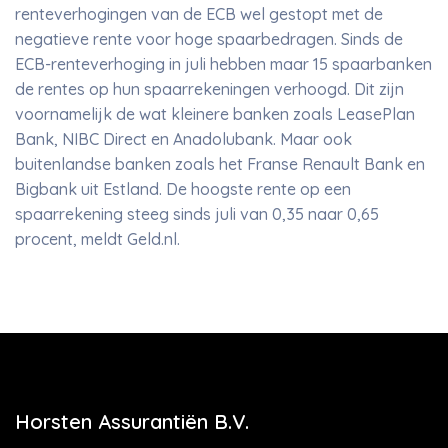
renteverhogingen van de ECB wel gestopt met de
negatieve rente voor hoge spaarbedragen. Sinds de
ECB-renteverhoging in juli hebben maar 15 spaarbanken
de rentes op hun spaarrekeningen verhoogd. Dit zijn
voornamelijk de wat kleinere banken zoals LeasePlan
Bank, NIBC Direct en Anadolubank. Maar ook
buitenlandse banken zoals het Franse Renault Bank en
Bigbank uit Estland. De hoogste rente op een
spaarrekening steeg sinds juli van 0,35 naar 0,65
procent, meldt Geld.nl.
Horsten Assurantiën B.V.