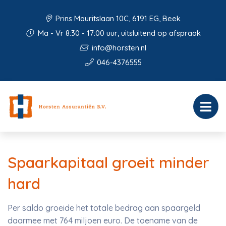
Prins Mauritslaan 10C, 6191 EG, Beek
Ma - Vr 8:30 - 17:00 uur, uitsluitend op afspraak
info@horsten.nl
046-4376555
Spaarkapitaal groeit minder
hard
Per saldo groeide het totale bedrag aan spaargeld
daarmee met 764 miljoen euro. De toename van de