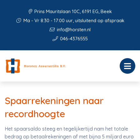
Prins Mauritslaan 10C, 6191 EG, Beek
Ma - Vr 8:30 - 17:00 uur, uitsluitend op afspraak
info@horsten.nl
046-4376555
Spaarrekeningen naar
recordhoogte
Het spaarsaldo steeg en tegelijkertijd nam het totale
bedrag op betaalrekeningen af met bijna 5 miljard euro