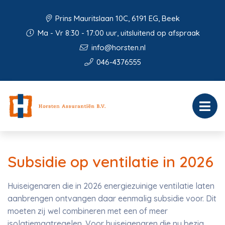
Prins Mauritslaan 10C, 6191 EG, Beek
Ma - Vr 8:30 - 17:00 uur, uitsluitend op afspraak
info@horsten.nl
046-4376555
Subsidie op ventilatie in 2026
Huiseigenaren die in 2026 energiezuinige ventilatie laten
aanbrengen ontvangen daar eenmalig subsidie voor. Dit
moeten zij wel combineren met een of meer
isolatiemaatregelen. Voor huiseigenaren die nu bezig