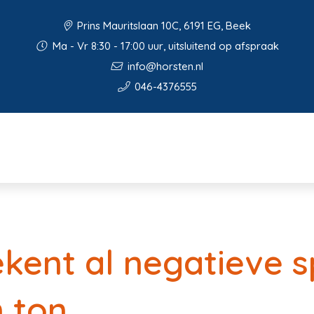
Prins Mauritslaan 10C, 6191 EG, Beek
Ma - Vr 8:30 - 17:00 uur, uitsluitend op afspraak
info@horsten.nl
046-4376555
ekent al negatieve 
 ton