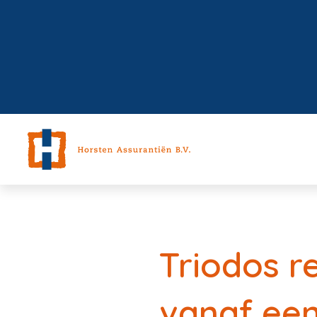
Triodos r
vanaf een