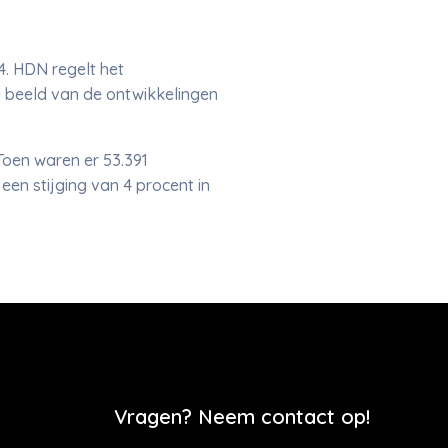
4. HDN regelt het
 beeld van de ontwikkelingen
Toen waren er 53.391
en stijging van 4 procent in
Vragen? Neem contact op!