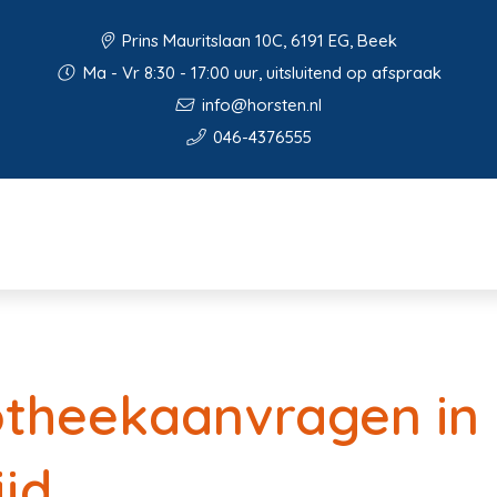
Prins Mauritslaan 10C, 6191 EG, Beek
Ma - Vr 8:30 - 17:00 uur, uitsluitend op afspraak
info@horsten.nl
046-4376555
otheekaanvragen in
ijd