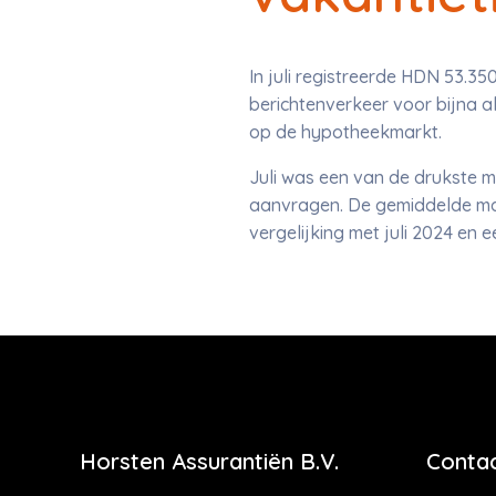
In juli registreerde HDN 53.35
berichtenverkeer voor bijna 
op de hypotheekmarkt.
Juli was een van de drukste 
aanvragen. De gemiddelde mark
vergelijking met juli 2024 en 
Horsten Assurantiën B.V.
Contac