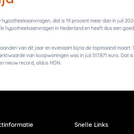
0 hypotheekaanvragen, dat is 19 procent meer dan in juli 202
alle hypotheekaanvragen in Nederland en heeft dus een goed
maanden van dit jaar en evenaart bijna de topmaand maart. 
twaarde van koopwoningen was in juli 517.871 euro. Dat is e
een nieuw record, aldus HDN.
tinformatie
Snelle Links