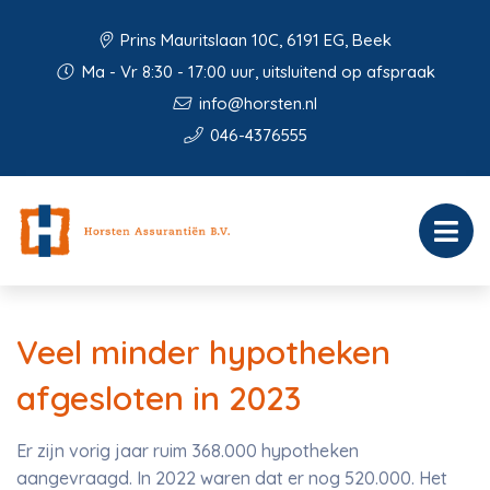
Prins Mauritslaan 10C, 6191 EG, Beek
Ma - Vr 8:30 - 17:00 uur, uitsluitend op afspraak
info@horsten.nl
046-4376555
Veel minder hypotheken
afgesloten in 2023
Er zijn vorig jaar ruim 368.000 hypotheken
aangevraagd. In 2022 waren dat er nog 520.000. Het