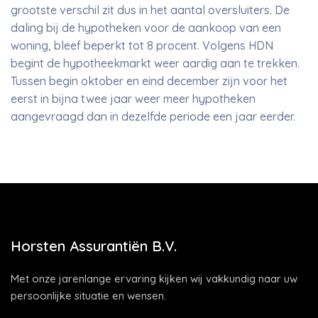
grootste verschil zit dus in het aantal oversluiters. De
daling bij de hypotheken voor de aankoop van een
woning, bleef beperkt tot 8 procent. Volgens HDN
begint de hypotheekmarkt weer aardig aan te trekken.
Tussen begin oktober en eind december zijn voor het
eerst in bijna twee jaar weer meer hypotheken
aangevraagd dan in dezelfde periode een jaar eerder.
Horsten Assurantiën B.V.
Met onze jarenlange ervaring kijken wij vakkundig naar uw
persoonlijke situatie en wensen.