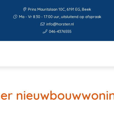
Prins Mauritslaan 10C, 6191 EG, Beek
Ma - Vr 8:30 - 17:00 uur, uitsluitend op afspraak
info@horsten.nl
046-4376555
der nieuwbouwwoni