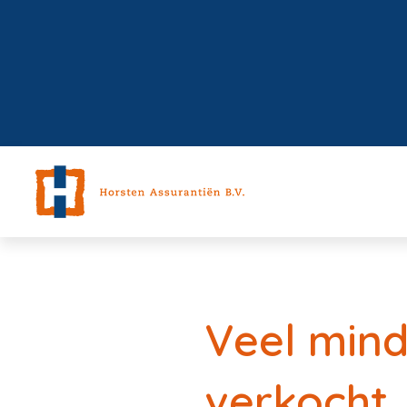
Veel min
verkocht