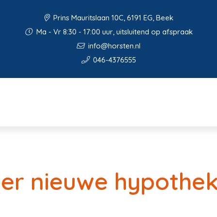
Prins Mauritslaan 10C, 6191 EG, Beek
Ma - Vr 8:30 - 17:00 uur, uitsluitend op afspraak
info@horsten.nl
046-4376555
der nieuwe hypothe