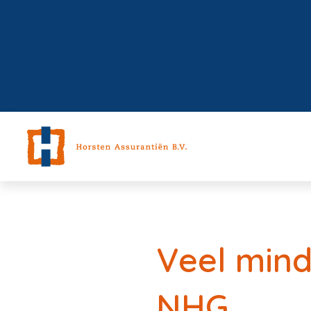
Veel min
NHG