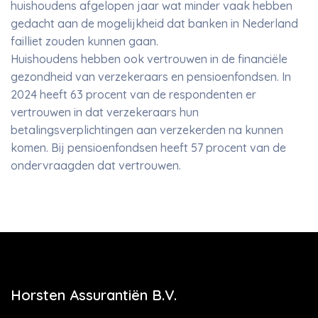
huishoudens afgelopen jaar wat minder vaak hebben
gedacht aan de mogelijkheid dat banken in Nederland
failliet zouden kunnen gaan.
Huishoudens hebben ook vertrouwen in de financiële
gezondheid van verzekeraars en pensioenfondsen. In
2024 heeft 63 procent van de respondenten er
vertrouwen in dat verzekeraars hun
betalingsverplichtingen aan verzekerden na kunnen
komen. Bij pensioenfondsen heeft 57 procent van de
ondervraagden dat vertrouwen.
Horsten Assurantiën B.V.