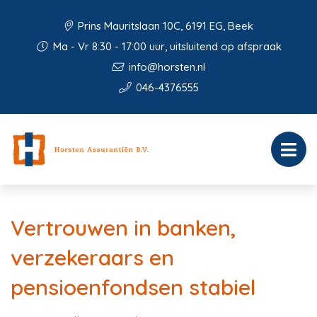
Prins Mauritslaan 10C, 6191 EG, Beek
Ma - Vr 8:30 - 17:00 uur, uitsluitend op afspraak
info@horsten.nl
046-4376555
Vertrouwen in banken,
verzekeraars en
pensioenfondsen stabiel