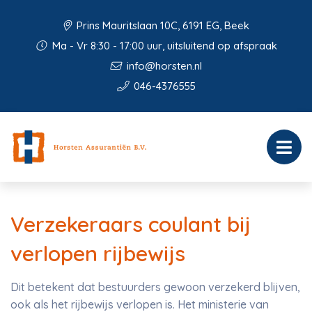
Prins Mauritslaan 10C, 6191 EG, Beek
Ma - Vr 8:30 - 17:00 uur, uitsluitend op afspraak
info@horsten.nl
046-4376555
Verzekeraars coulant bij
verlopen rijbewijs
Dit betekent dat bestuurders gewoon verzekerd blijven,
ook als het rijbewijs verlopen is. Het ministerie van