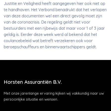
Justitie en Veiligheid heeft aangegeven hier ook niet op
te handhaven. Het Verbond benadrukt dat het verlopen
van deze documenten wel een direct gevolg moet zijn
van de coronacrisis. De regeling geldt niet voor
bestuurders met een rijbewijs dat maar voor 1 of 3 jaar
geldig is. Eerder deze week werd al bekend dat het
coulancebeleid wat betreft verzekeren ook voor
beroepschauffeurs en binnenvaartschippers geldt.
Horsten Assurantiën B.V.
Met onze jarenlange ervaring kijken wij vakkundig naar uw
persoonlijke situatie en wensen.