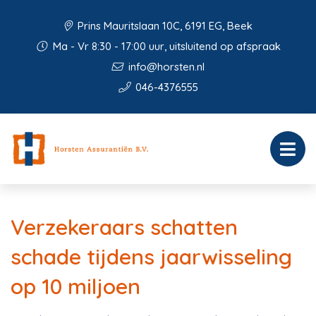
Prins Mauritslaan 10C, 6191 EG, Beek
Ma - Vr 8:30 - 17:00 uur, uitsluitend op afspraak
info@horsten.nl
046-4376555
Verzekeraars schatten
schade tijdens jaarwisseling
op 10 miljoen