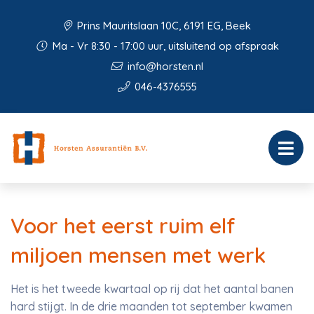
Prins Mauritslaan 10C, 6191 EG, Beek
Ma - Vr 8:30 - 17:00 uur, uitsluitend op afspraak
info@horsten.nl
046-4376555
Voor het eerst ruim elf
miljoen mensen met werk
Het is het tweede kwartaal op rij dat het aantal banen
hard stijgt. In de drie maanden tot september kwamen