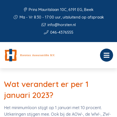
Prins Mauritslaan 10C, 6191 EG, Beek
Ma - Vr 8:30 - 17:00 uur, uitsluitend op afspraak
info@horsten.nl
046-4376555
Wat verandert er per 1
januari 2023?
Het minimumloon stijgt op 1 januari met 10 procent.
Uitkeringen stijgen mee. Ook bij de AOW-, de WW-, ZW-