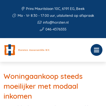
Prins Mauritslaan 10C, 6191 EG, Beek
Ma - Vr 8:30 - 17:00 uur, uitsluitend op afspraak
info@horsten.nl
046-4376555
Woningaankoop steeds
moeilijker met modaal
inkomen