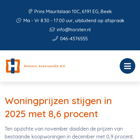
Prins Mauritslaan 10C, 6191 EG, Beek
Ma - Vr 8:30 - 17:00 uur, uitsluitend op afspraak
info@horsten.nl
046-4376555
Woningprijzen stijgen in
2025 met 8,6 procent
Ten opzichte van november daalden de prijzen van
bestaande koopwoningen in december met 0,9 procent.