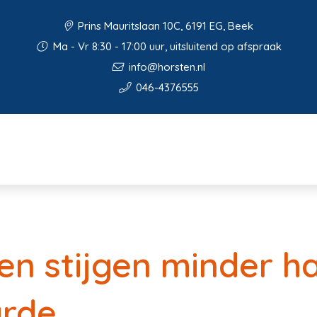
Prins Mauritslaan 10C, 6191 EG, Beek
Ma - Vr 8:30 - 17:00 uur, uitsluitend op afspraak
info@horsten.nl
046-4376555
n stijgen minder h
rde