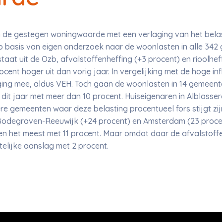
e gestegen woningwaarde met een verlaging van het belast
op basis van eigen onderzoek naar de woonlasten in alle 34
at uit de Ozb, afvalstoffenheffing (+3 procent) en rioolheff
cent hoger uit dan vorig jaar. In vergelijking met de hoge in
jging mee, aldus VEH. Toch gaan de woonlasten in 14 gemeen
 dit jaar met meer dan 10 procent. Huiseigenaren in Alblasse
re gemeenten waar deze belasting procentueel fors stijgt zij
Bodegraven-Reeuwijk (+24 procent) en Amsterdam (23 procen
len het meest met 11 procent. Maar omdat daar de afvalstoff
elijke aanslag met 2 procent.