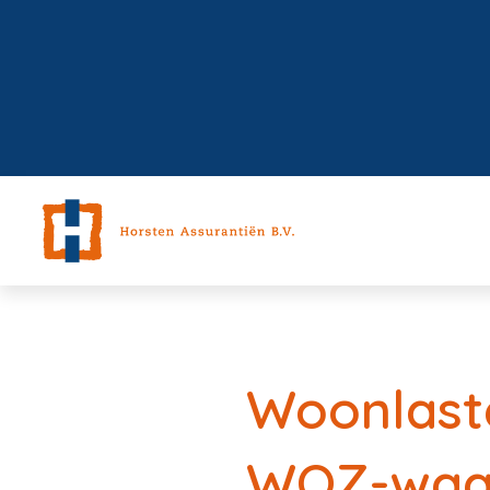
Woonlaste
WOZ-waa