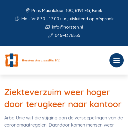
Prins Mauritslaan 10C, 6191 EG, Beek
Ma - Vr 8:30 - 17:00 uur, uitsluitend op afspraak
info@horsten.nl
046-4376555
Ziekteverzuim weer hoger
door terugkeer naar kantoor
Arbo Unie wijt die stijging aan de versoepelingen van de
coronamaatregelen. Daardoor komen mensen weer