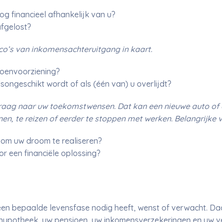
og financieel afhankelijk van u?
fgelost?
co’s van inkomensachteruitgang in kaart.
ioenvoorziening?
songeschikt wordt of als (één van) u overlijdt?
 vraag naar uw toekomstwensen. Dat kan een nieuwe auto of 
n, te reizen of eerder te stoppen met werken. Belangrijke v
 om uw droom te realiseren?
or een financiële oplossing?
 een bepaalde levensfase nodig heeft, wenst of verwacht. D
Uw hypotheek, uw pensioen, uw inkomensverzekeringen en uw 