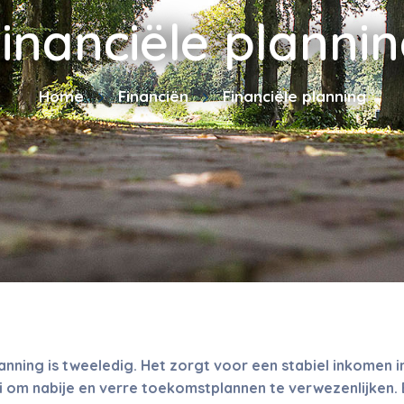
inanciële planni
Home
Financiën
Financiële planning
lanning is tweeledig. Het zorgt voor een stabiel inkomen i
 om nabije en verre toekomstplannen te verwezenlijken. E