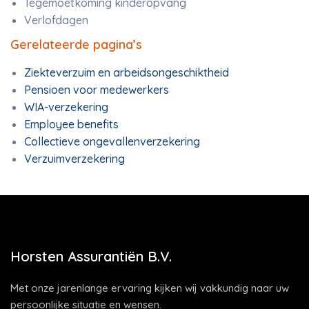
Tegemoetkoming kinderopvang
Verlofdagen
Gerelateerde pagina’s
Ziekteverzuim en arbeidsongeschiktheid
Pensioen voor medewerkers
WIA-verzekering
Employee benefits
Collectieve ongevallenverzekering
Verzuimverzekering
Horsten Assurantiën B.V.
Met onze jarenlange ervaring kijken wij vakkundig naar uw
persoonlijke situatie en wensen.